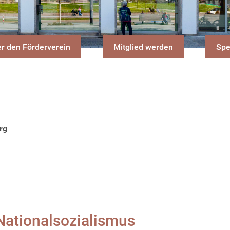
r den Förderverein
Mitglied werden
Sp
rg
ationalsozialismus